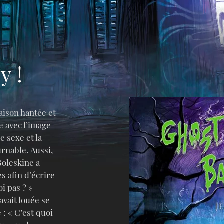
y !
aison hantée et
e avec l’image
e sexe et la
rnable. Aussi,
oleskine a
s afin d’écrire
oi pas ? »
avait louée se
 : « C’est quoi