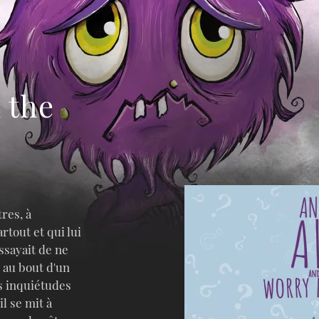
 the
res, à
rtout et qui lui
essayait de ne
 au bout d'un
es inquiétudes
l se mit à