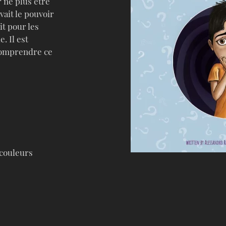
 ne plus être
vait le pouvoir
it pour les
. Il est
comprendre ce
 couleurs