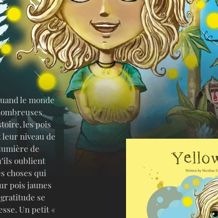
quand le monde
 nombreuses
toire, les pois
 leur niveau de
 lumière de
’ils oublient
es choses qui
eur pois jaunes
 gratitude se
sse. Un petit «